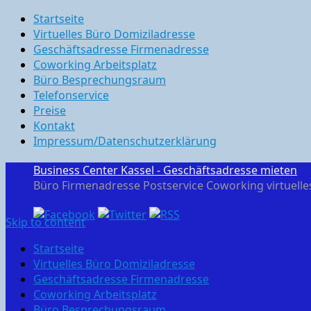
Startseite
Virtuelles Büro Domiziladresse
Geschäftsadresse Firmenadresse
Coworking Arbeitsplatz
Büro Besprechungsraum
Telefonservice
Preise
Kontakt
Impressum/Datenschutzerklärung
Business Center Kassel - Geschäftsadresse mieten
Büro Firmenadresse Postservice Coworking virtuelle
Skip to content
Startseite
Virtuelles Büro Domiziladresse
Geschäftsadresse Firmenadresse
Coworking Arbeitsplatz
Büro Besprechungsraum